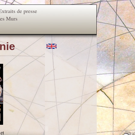
Extraits de presse
les Murs
nie
et