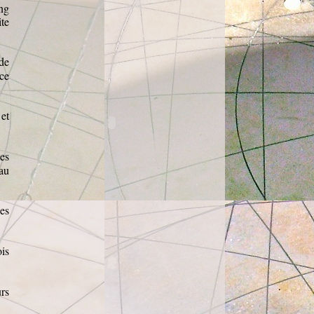
ng
te
de
ce
 et
es
au
es
is
urs