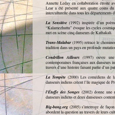
Annette Leday en collaboration étroite a
Lear a été présenté aux quatre coins du
interculturelle dans tous les départements d
La Sensitive
(
1992) inspirée d’un poème
“Kalamezhuttu” évoque les cycles cosmique
met en scène cinq danseurs de Kathakali.
Trans-Malabar
(1995) retrace le cheminem
tradition dans un pays en profonde mutatio
Cendrillon Ailleurs
(
1997) ouvre une 
contemporaines françaises aux danseurs i
travers d’une histoire faisant partie d’un 
La Tempête
(2000) Les comédiens de l
danseurs indiens créent l’île magique de P
l’Étoffe des Songes
(2002)
donne une r
danseurs indiens et deux danseuses contem
Big-bang.org
(2005) s’interroge de façon
abordent la question au travers de leurs cul