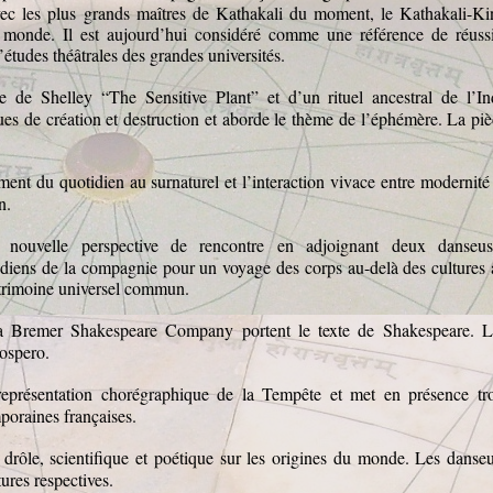
vec les plus grands maîtres de Kathakali du moment, le Kathakali-Ki
 monde. Il est aujourd’hui considéré comme une référence de réussi
’études théâtrales des grandes universités.
 de Shelley “The Sensitive Plant” et d’un rituel ancestral de l’In
s de création et destruction et aborde le thème de l’éphémère. La piè
ent du quotidien au surnaturel et l’interaction vivace entre modernité
n.
nouvelle perspective de rencontre en adjoignant deux danseus
ndiens de la compagnie pour un voyage des corps au-delà des cultures 
patrimoine universel commun.
a Bremer Shakespeare Company portent le texte de Shakespeare. L
rospero.
eprésentation chorégraphique de la Tempête et met en présence tro
poraines françaises.
 drôle, scientifique et poétique sur les origines du monde. Les danse
tures respectives.